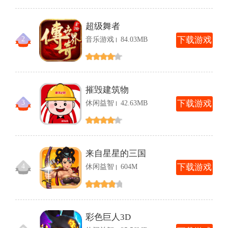
超级舞者
2
音乐游戏
84.03MB
下
载游戏
摧毁建筑物
3
休闲益智
42.63MB
下
载游戏
来自星星的三国
4
休闲益智
604M
下
载游戏
彩色巨人3D