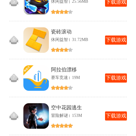
5
休闲益智
25.56MB
下
载游戏
瓷砖滚动
6
休闲益智
31.72MB
下
载游戏
阿拉伯漂移
7
赛车竞速
19M
下
载游戏
空中花园逃生
8
冒险解谜
153M
下
载游戏