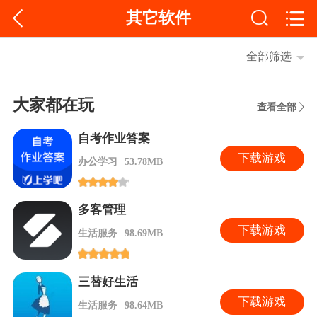
其它软件
全部筛选
大家都在玩
查看全部
自考作业答案
下
载游戏
办公学习
53.78MB
多客管理
下
载游戏
生活服务
98.69MB
三替好生活
下
载游戏
生活服务
98.64MB