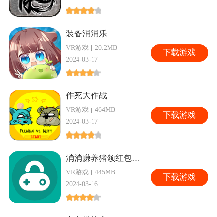
装备消消乐
VR游戏
20.2MB
下
载游戏
2024-03-17
作死大作战
VR游戏
464MB
下
载游戏
2024-03-17
消消赚养猪领红包游戏
VR游戏
445MB
下
载游戏
2024-03-16