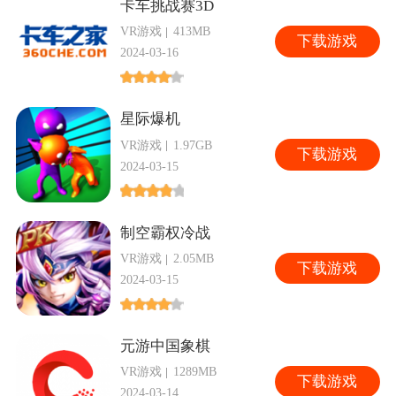
卡车挑战赛3D
VR游戏
413MB
下
载游戏
2024-03-16
星际爆机
VR游戏
1.97GB
下
载游戏
2024-03-15
制空霸权冷战
VR游戏
2.05MB
下
载游戏
2024-03-15
元游中国象棋
VR游戏
1289MB
下
载游戏
2024-03-14