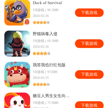
Duck of Survival
VR游戏
96.5MB
下
载游戏
2024-02-26
野猫病毒入侵
VR游戏
69.3MB
下
载游戏
2024-02-26
我答我也行红包版
VR游戏
972MB
下
载游戏
2024-02-25
糖豆人男生女生向前冲
VR游戏
75.9MB
下
载游戏