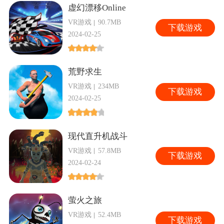
虚幻漂移Online
VR游戏
90.7MB
下
载游戏
2024-02-25
荒野求生
VR游戏
234MB
下
载游戏
2024-02-25
现代直升机战斗
VR游戏
57.8MB
下
载游戏
2024-02-24
萤火之旅
VR游戏
52.4MB
下
载游戏