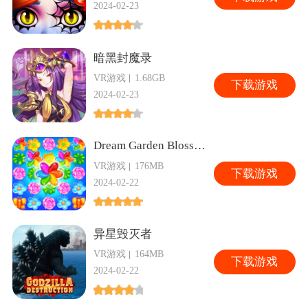
2024-02-23
暗黑封魔录
VR游戏
1.68GB
下
载游戏
2024-02-23
Dream Garden Blossom
VR游戏
176MB
下
载游戏
2024-02-22
异星毁灭者
VR游戏
164MB
下
载游戏
2024-02-22