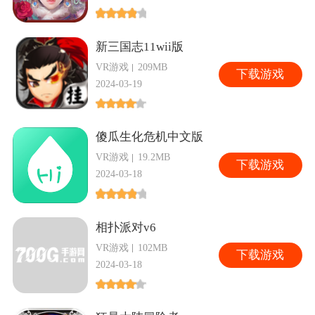
新三国志11wii版
VR游戏
209MB
下
载游戏
2024-03-19
傻瓜生化危机中文版
VR游戏
19.2MB
下
载游戏
2024-03-18
相扑派对v6
VR游戏
102MB
下
载游戏
2024-03-18