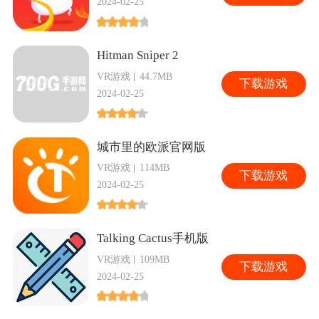
2024-02-25
Hitman Sniper 2
VR游戏
44.7MB
下
载游戏
2024-02-25
城市里的欧派官网版
VR游戏
114MB
下
载游戏
2024-02-25
Talking Cactus手机版
VR游戏
109MB
下
载游戏
2024-02-25