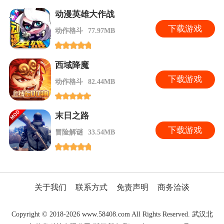
动漫英雄大作战
下
载游戏
动作格斗
77.97MB
西域降魔
下
载游戏
动作格斗
82.44MB
末日之路
下
载游戏
冒险解谜
33.54MB
关于我们
联系方式
免责声明
商务洽谈
Copyright © 2018-2026 www.58408.com All Rights Reserved. 武汉北