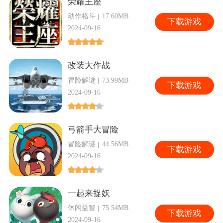
荣耀王座
动作格斗
17.60MB
下
载游戏
2024-09-16
改装大作战
冒险解谜
73.99MB
下
载游戏
2024-09-16
弓箭手大冒险
冒险解谜
44.56MB
下
载游戏
2024-09-16
一起来捉妖
休闲益智
75.54MB
下
载游戏
2024-09-16