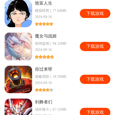
致富人生
模拟经营
77.64MB
下
载游戏
2024-09-16
魔女与战姬
休闲益智
94.32MB
下
载游戏
2024-09-16
你过来呀
策略塔防
18.59MB
下
载游戏
2024-09-16
剑舞者们
动作格斗
67.55MB
下
载游戏