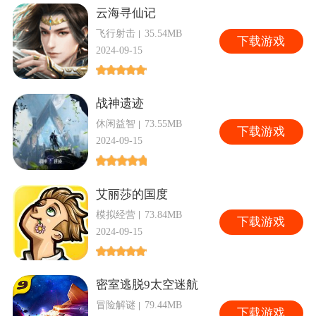
云海寻仙记
飞行射击
35.54MB
下
载游戏
2024-09-15
战神遗迹
休闲益智
73.55MB
下
载游戏
2024-09-15
艾丽莎的国度
模拟经营
73.84MB
下
载游戏
2024-09-15
密室逃脱9太空迷航
冒险解谜
79.44MB
下
载游戏