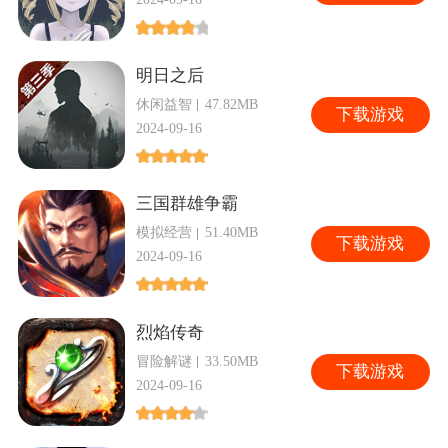
明日之后
休闲益智
47.82MB
下
载游戏
2024-09-16
三国群雄争霸
模拟经营
51.40MB
下
载游戏
2024-09-16
烈焰传奇
冒险解谜
33.50MB
下
载游戏
2024-09-16