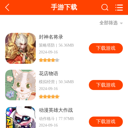
手游下载
全部筛选
封神名将录
策略塔防
56.36MB
下
载游戏
2024-09-16
花店物语
模拟经营
50.34MB
下
载游戏
2024-09-16
动漫英雄大作战
动作格斗
77.97MB
下
载游戏
2024-09-16