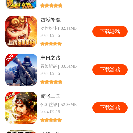
西域降魔
动作格斗
82.44MB
下
载游戏
2024-09-16
末日之路
冒险解谜
33.54MB
下
载游戏
2024-09-16
霸将三国
休闲益智
52.86MB
下
载游戏
2024-09-16