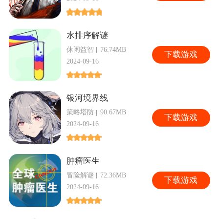
水排序解谜
休闲益智
76.74MB
下
载游戏
2024-09-16
银河境界线
策略塔防
90.67MB
下
载游戏
2024-09-16
肿瘤医生
冒险解谜
72.36MB
下
载游戏
2024-09-16