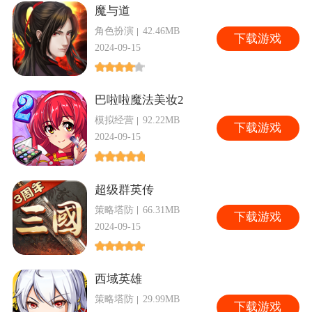
魔与道
角色扮演
42.46MB
下
载游戏
2024-09-15
巴啦啦魔法美妆2
模拟经营
92.22MB
下
载游戏
2024-09-15
超级群英传
策略塔防
66.31MB
下
载游戏
2024-09-15
西域英雄
策略塔防
29.99MB
下
载游戏