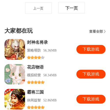
下一页
上一页
大家都在玩
查看全部
封神名将录
下
载游戏
策略塔防
56.36MB
花店物语
下
载游戏
模拟经营
50.34MB
霸将三国
下
载游戏
休闲益智
52.86MB