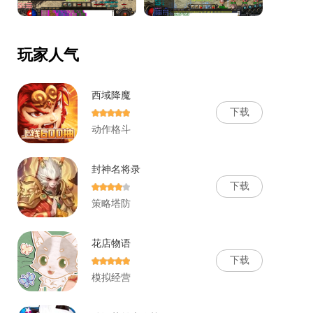
玩家人气
西域降魔
下
载
动作格斗
封神名将录
下
载
策略塔防
花店物语
下
载
模拟经营