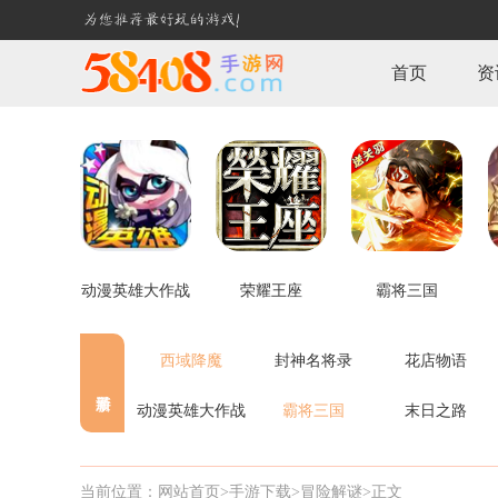
首页
资
动漫英雄大作战
荣耀王座
霸将三国
西域降魔
封神名将录
花店物语
动漫英雄大作战
霸将三国
末日之路
当前位置：
网站首页>
手游下载
>冒险解谜
>正文