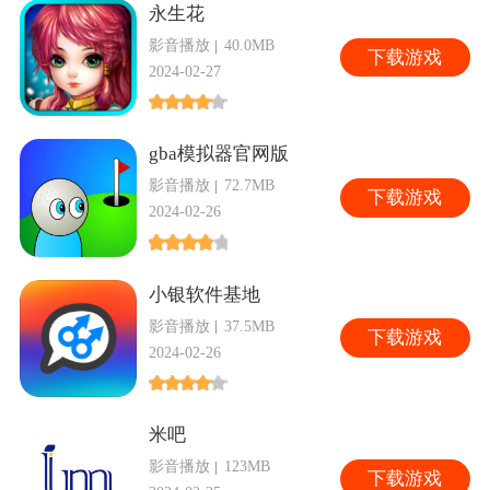
永生花
影音播放
40.0MB
下
载游戏
2024-02-27
gba模拟器官网版
影音播放
72.7MB
下
载游戏
2024-02-26
小银软件基地
影音播放
37.5MB
下
载游戏
2024-02-26
米吧
影音播放
123MB
下
载游戏