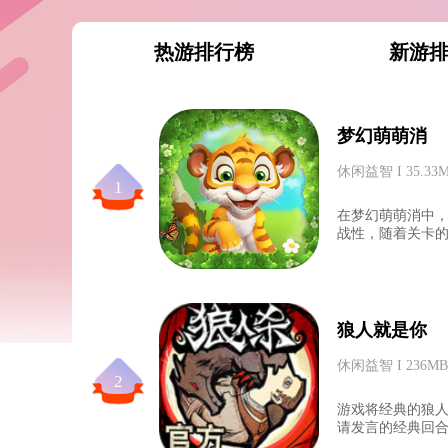
热游排行榜
新游
梦幻萌萌消
休闲益智 I 35.33
1
在梦幻萌萌消中
战性，随着关卡的
狼人就是你
休闲益智 I 236MB
2
游戏将经典的狼人
请发言的经典回合