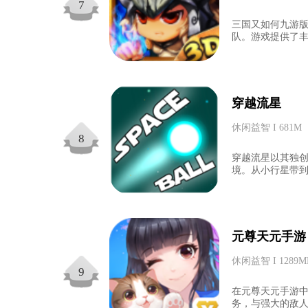
7
三国又如何九游
队。游戏提供了丰
穿越流星
休闲益智 I 681M
8
穿越流星以其独
境。从小行星带到
元尊天元手游
休闲益智 I 1289M
9
在元尊天元手游
务，与强大的敌人