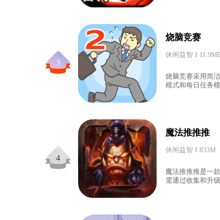
烧脑竞赛
休闲益智 I 11.9M
3
烧脑竞赛采用简
模式和每日任务模
魔法推推推
休闲益智 I 833M
4
魔法推推推是一
需通过收集和升级