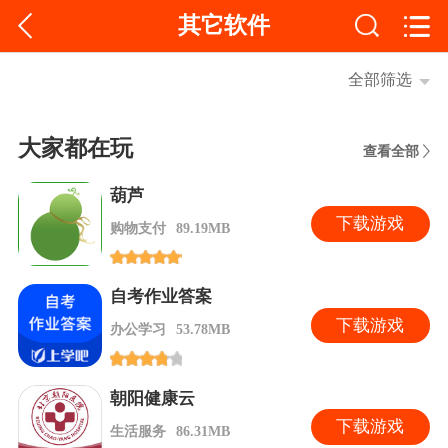
其它软件
全部筛选
大家都在玩
查看全部
葫芦
下
载游戏
购物支付
89.19MB
自考作业答案
下
载游戏
办公学习
53.78MB
朝阳健康云
下
载游戏
生活服务
86.31MB